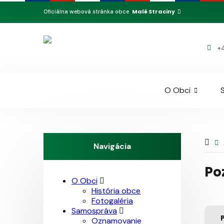
Malé Straciny
Oficiálna webová stránka obce
+
O Obci
Navigácia
Po
O Obci
História obce
Fotogaléria
Samospráva
Oznamovanie