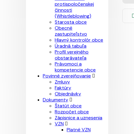
protispoločenskej
činnosti
(Whistleblowing)
Starosta obce
Obecné
zastupiteľstvo
Hlavný kontrolór obce
Úradná tabuľa
Profil verejného
obstarávateľa
Právomoci a
kompetencie obce
Povinné zverejňovanie
Zmluvy
Faktúry
Objednávky
Dokumenty
Štatút obce
Rozpočet obce
Zápisnice a uznesenia
VZN
Platné VZN