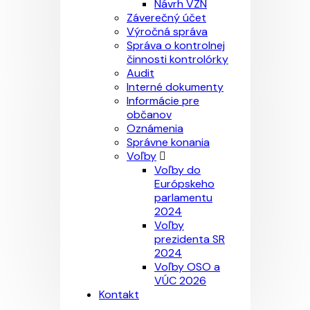
Návrh VZN
Záverečný účet
Výročná správa
Správa o kontrolnej
činnosti kontrolórky
Audit
Interné dokumenty
Informácie pre
občanov
Oznámenia
Správne konania
Voľby
Voľby do
Európskeho
parlamentu
2024
Voľby
prezidenta SR
2024
Voľby OSO a
VÚC 2026
Kontakt