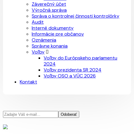
Záverečný účet
Výročná správa
Správa o kontrolnej činnosti kontrolórky
Audit
Interné dokumenty
Informácie pre občanov
Oznámenia
Správne konania
Voľby
Voľby do Európskeho parlamentu
2024
Voľby prezidenta SR 2024
Voľby OSO a VÚC 2026
Kontakt
Odoberať