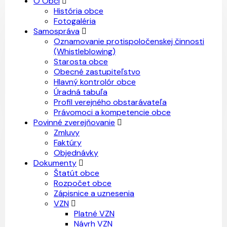
O Obci
História obce
Fotogaléria
Samospráva
Oznamovanie protispoločenskej činnosti
(Whistleblowing)
Starosta obce
Obecné zastupiteľstvo
Hlavný kontrolór obce
Úradná tabuľa
Profil verejného obstarávateľa
Právomoci a kompetencie obce
Povinné zverejňovanie
Zmluvy
Faktúry
Objednávky
Dokumenty
Štatút obce
Rozpočet obce
Zápisnice a uznesenia
VZN
Platné VZN
Návrh VZN