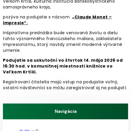
Veľkom Krtíši, kultúrna inštitúcia Banskobystrického
samosprávneho kraja,
pozýva na podujatie s názvom
„Claude Monet –
Impresie“.
Inšpiratívna prednáška bude venovaná životu a dielu
tohto významného francúzskeho maliara, zakladateľa
impresionizmu, ktorý navždy zmenil moderné výtvarné
umenie.
Podujatie sa uskutoční vo štvrtok 14. mája 2026 od
16:30 hod. v komunitnej miestnosti knižnice vo
Veľkom Krtíši.
Registrovaní čitatelia majú vstup na podujatie voľný,
ostatní návštevníci sa môžu zaregistrovať aj na podujatí.
Navigácia